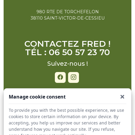
980 RTE DE TORCHEFELON
38110 SAINT-VICTOR-DE-CESSIEU
CONTACTEZ FRED !
TÉL : 06 50 57 23 70
Suivez-nous !
Manage cookie consent
ACCUEIL
To provide you with the best possible experience, we use
BOUTIQUE EN LIGNE
cookies to store certain information on your device. By
accepting, you help us improve our services and better
PLANNING LIVRAISON
understand how you navigate our site. If you refuse,