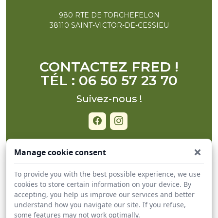
980 RTE DE TORCHEFELON
38110 SAINT-VICTOR-DE-CESSIEU
CONTACTEZ FRED !
TÉL : 06 50 57 23 70
Suivez-nous !
Manage cookie consent
ACCUEIL
To provide you with the best possible experience, we use
BOUTIQUE EN LIGNE
cookies to store certain information on your device. By
accepting, you help us improve our services and better
PLANNING LIVRAISON
understand how you navigate our site. If you refuse,
À PROPOS DE NOUS
some features may not work optimally.