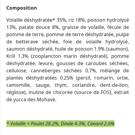
Composition
Volaille déshydratée* 35%, riz 18%, poisson hydrolysé
13%, patate douce 8%, graisse de volaille, fécule de
pomme de terre, pomme de terre déshydratée, pulpe
de betterave séchée, foie de volaille hydrolysé,
saumon déshydraté, huile de poisson 1.9% (saumon),
Krill 1.3% (zooplancton marin déshydraté), pomme
déshydratée, levure, gousses de caroubes séchées,
cellulose, canneberges séchées 0.7%, mélange de
plantes déshydratées 0.25% (persil, romarin, ortie,
camomille, sauge, thym, coriandre, dent-de-lion,
réglisse), inuline de chicorée (source de FOS), extrait
de yucca des Mohave.
* Volaille = Poulet 28.2%, Dinde 4.3%, Canard 2.6%