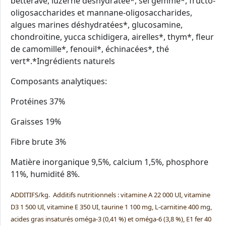
betterave, luzerne déshydratée*, sel gemme*, fructo-
oligosaccharides et mannane-oligosaccharides,
algues marines déshydratées*, glucosamine,
chondroïtine, yucca schidigera, airelles*, thym*, fleur
de camomille*, fenouil*, échinacées*, thé
vert*.*Ingrédients naturels
Composants analytiques:
Protéines 37%
Graisses 19%
Fibre brute 3%
Matière inorganique 9,5%, calcium 1,5%, phosphore
11%, humidité 8%.
ADDITIFS/kg. Additifs nutritionnels : vitamine A 22 000 UI, vitamine
D3 1 500 UI, vitamine E 350 UI, taurine 1 100 mg, L-carnitine 400 mg,
acides gras insaturés oméga-3 (0,41 %) et oméga-6 (3,8 %), E1 fer 40