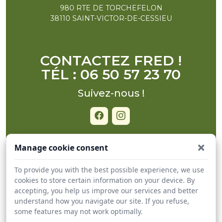
980 RTE DE TORCHEFELON
38110 SAINT-VICTOR-DE-CESSIEU
CONTACTEZ FRED !
TÉL : 06 50 57 23 70
Suivez-nous !
Manage cookie consent
ACCUEIL
To provide you with the best possible experience, we use
BOUTIQUE EN LIGNE
cookies to store certain information on your device. By
accepting, you help us improve our services and better
PLANNING LIVRAISON
understand how you navigate our site. If you refuse,
À PROPOS DE NOUS
some features may not work optimally.