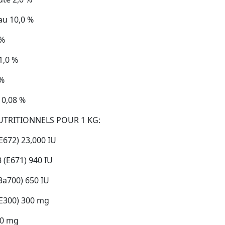
au 10,0 %
 %
1,0 %
 %
0,08 %
UTRITIONNELS POUR 1 KG:
E672) 23,000 IU
 (E671) 940 IU
3a700) 650 IU
(E300) 300 mg
00 mg