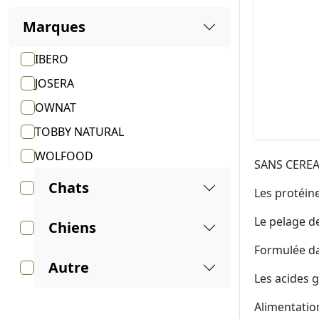
Marques
IBERO
JOSERA
OWNAT
TOBBY NATURAL
WOLFOOD
SANS CEREA
Chats
Les protéin
Le pelage de
Chiens
Formulée dan
Autre
Les acides 
Alimentatio