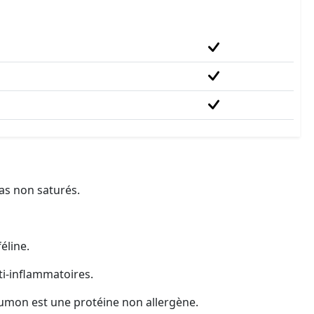
ras non saturés.
éline.
ti-inﬂammatoires.
saumon est une protéine non allergène.