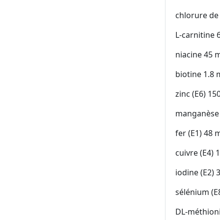
chlorure de
L-carnitine
niacine 45 
biotine 1.8
zinc (E6) 1
manganèse 
fer (E1) 48 
cuivre (E4)
iodine (E2) 
sélénium (E
DL-méthioni