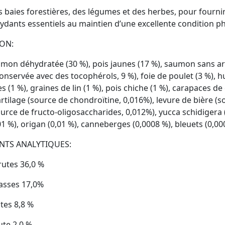
 baies forestières, des légumes et des herbes, pour fournir
oxydants essentiels au maintien d’une excellente condition 
ON:
umon déhydratée (30 %), pois jaunes (17 %), saumon sans ar
conservée avec des tocophérols, 9 %), foie de poulet (3 %),
es (1 %), graines de lin (1 %), pois chiche (1 %), carapaces
artilage (source de chondroïtine, 0,016%), levure de bière 
urce de fructo-oligosaccharides, 0,012%), yucca schidigera (0
1 %), origan (0,01 %), canneberges (0,0008 %), bleuets (0,00
NTS ANALYTIQUES:
rutes 36,0 %
asses 17,0%
tes 8,8 %
ute 2,0 %