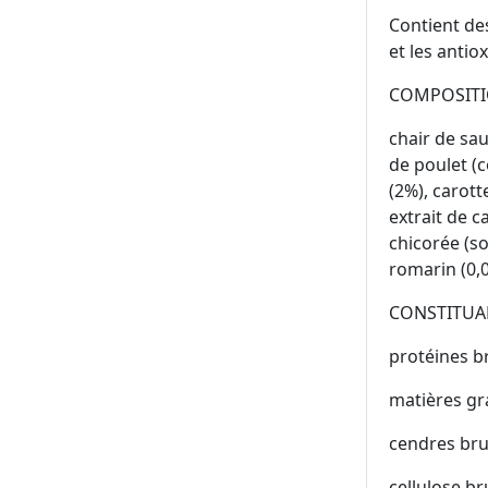
Contient des
et les anti
COMPOSITI
chair de sa
de poulet (
(2%), carott
extrait de c
chicorée (so
romarin (0,0
CONSTITUA
protéines b
matières gr
cendres bru
cellulose br