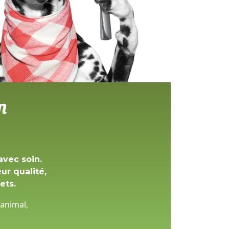
n
avec soin.
r qualité,
ets.
 animal,