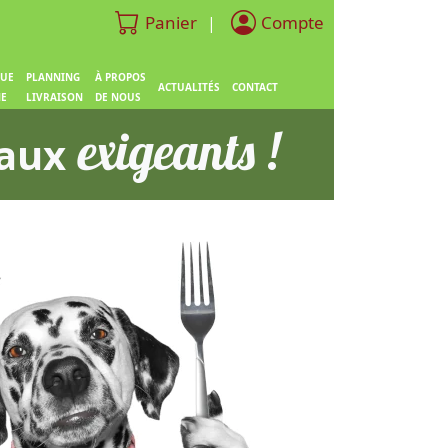
Panier
Compte
|
QUE
PLANNING
À PROPOS
ACTUALITÉS
CONTACT
NE
LIVRAISON
DE NOUS
exigeants !
aux